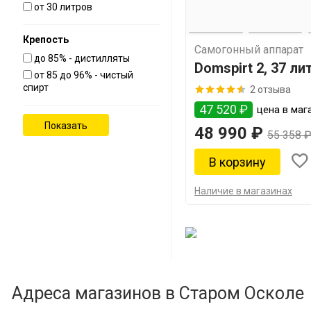
от 30 литров
Крепость
Самогонный аппарат
до 85% - дистилляты
Domspirt 2, 37 ли
от 85 до 96% - чистый
спирт
2 отзыва
47 520 ₽
цена в маг
48 990 ₽
55 358 
Наличие в магазинах
Адреса магазинов в Старом Осколе