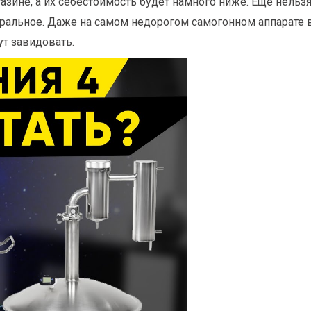
азине, а их себестоимость будет намного ниже. Ещё нельзя 
туральное. Даже на самом недорогом самогонном аппарате
т завидовать.