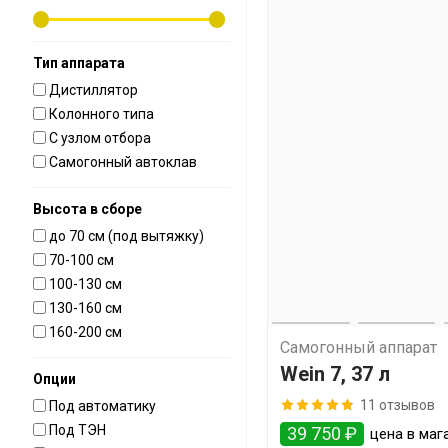
Тип аппарата
Дистиллятор
Колонного типа
С узлом отбора
Самогонный автоклав
Высота в сборе
до 70 см (под вытяжку)
70-100 см
100-130 см
130-160 см
160-200 см
Самогонный аппарат
Wein 7, 37 л
Опции
11 отзывов
Под автоматику
Под ТЭН
39 750 ₽
цена в маг