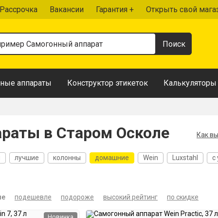
Рассрочка
Вакансии
Гарантия +
Открыть свой мага
ные аппараты
Конструктор этикеток
Калькуляторы
раты в Старом Осколе
Как в
я
лучшие
колонны
домашние
Wein
Luxstahl
с
егонки
37 литров
20 литров
30 литров
Проточные
ые
подешевле
подороже
высокий рейтинг
по скидке
Новинка