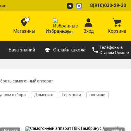
8(910)030-29-30
зин
1
Магазины
Избранное
Вход
Корзина
Телефоны в
База знаний
Онлайн-школа
Старом Осколе
ыбрать самогонный аппарат
 узлом отбора
Домспирт
Германия
новинки
Автоматические
Из стали AISI 304
Толщина дна 5 мм
Новинка
Новинка