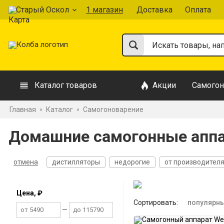
Старый Оскол
1 магазин
Доставка
Оплата
Каталог товаров
Акции
Самогон
Главная
Каталог
Самогоноварение
»
»
Домашние самогонные аппа
отмена
дистилляторы
недорогие
от производител
На 1,5 дюйма
На 2 дюйма
На 3 дюйма
Двойной пер
Цена, ₽
Сортировать:
популярн
—