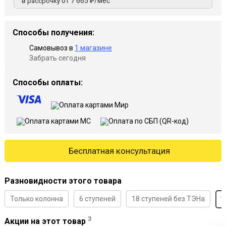
от 7 665 ₽/мес
в рассрочку
Способы получения:
Самовывоз в
1 магазине
Забрать сегодня
Способы оплаты:
Бесплатная консультация
Разновидности этого товара
Только колонна
6 ступеней
18 ступеней без ТЭНа
1
3
Акции на этот товар