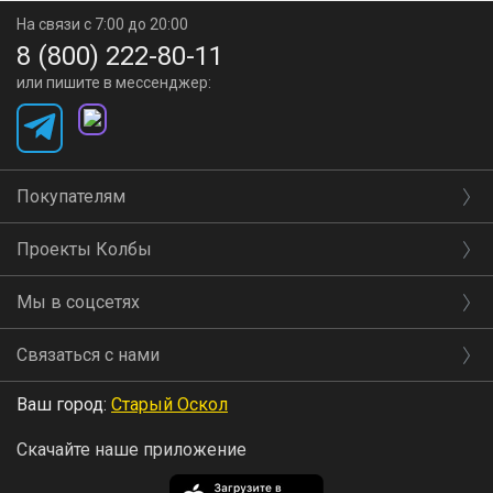
быстрее перегнать брагу в спирт-сырец, тем меньше
На связи с 7:00 до 20:00
8 (800) 222-80-11
времени будут вариться дрожжи и передавать продукту
или пишите в мессенджер:
резкие нотки. В таких условиях удобно делать элитные
ароматные напитки, которые так любят самогонщики:
виски, бренди, джин, кальвадос и многие другие.
Покупателям
Куб для разных задач
Проекты Колбы
Готовьте внутри виски, пиво, сидр и
Мы в соцсетях
другие напитки
Связаться с нами
Ваш город:
Старый Оскол
В кубе аппарата Domspirt 2 учтены все нюансы работы с
Скачайте наше приложение
зерновыми заторами. Например, при осахаривании