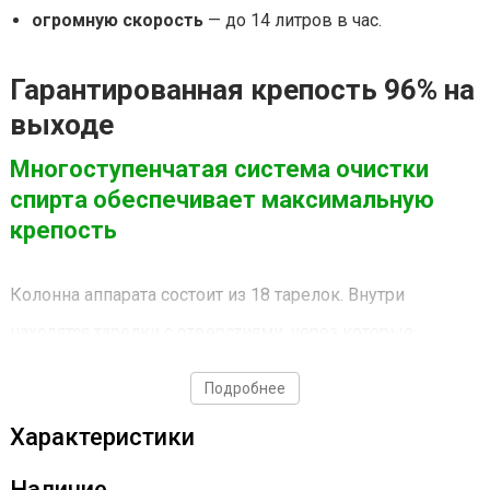
огромную скорость
— до 14 литров в час.
Гарантированная крепость 96% на
выходе
Многоступенчатая система очистки
спирта обеспечивает максимальную
крепость
Колонна аппарата состоит из 18 тарелок. Внутри
находятся тарелки с отверстиями, через которые
проходят спиртовые пары. При соприкосновении с ними
Подробнее
пары охлаждаются, благодаря чему часть вредных
Характеристики
примесей осаждается на тарелочках, а очищенные пары
спирты с потоком пара пролетают дальше. Чем больше
Наличие