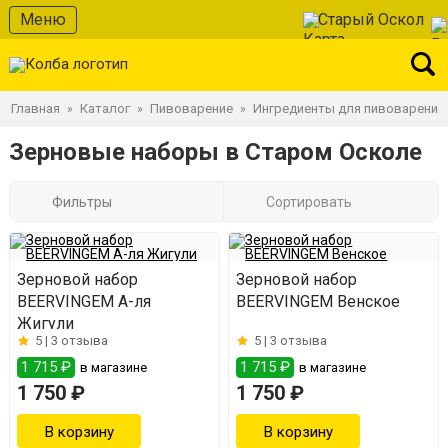
Меню
Старый Оскол
Главная
Каталог
Пивоварение
Ингредиенты для пивоварения
»
»
»
Зерновые наборы в Старом Осколе
Фильтры
Сортировать
Зерновой набор
Зерновой набор
BEERVINGEM А-ля
BEERVINGEM Венское
Жигули
5 |
3 отзыва
5 |
3 отзыва
1 715 ₽
1 715 ₽
в магазине
в магазине
1 750 ₽
1 750 ₽