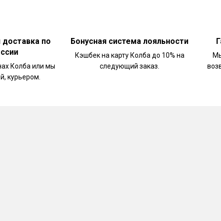
и доставка по
Бонусная система лояльности
Г
оссии
Кэшбек на карту Колба до 10% на
Мы
нах Колба или мы
следующий заказ.
воз
й, курьером.