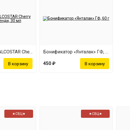
Ароматизатор ALCOSTAR Cherry brandy Черри Бренди, 30 мл
Бонификатор «Янталак» ГФ, 60 г
450 ₽
★СВЦ★
★СВЦ★