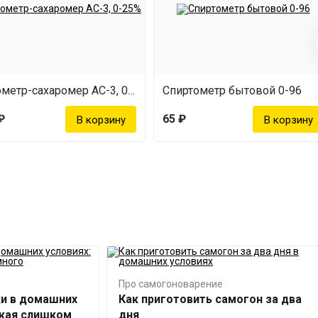
Ареометр-сахаромер АС-3, 0-25%
Спиртометр бытовой 0-96
₽
65 ₽
Про самогоноварение
ки в домашних
Как приготовить самогон за два
ожая слишком
дня