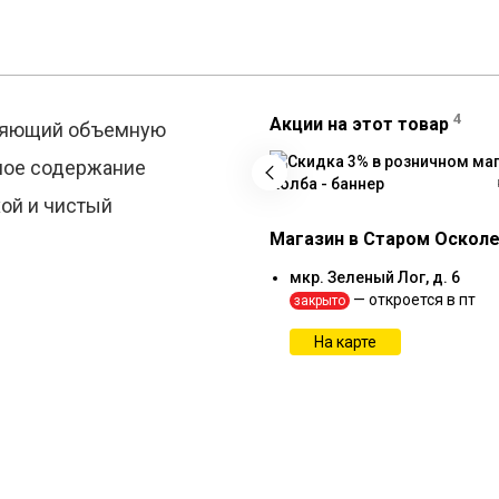
4
Акции на этот товар
еляющий объемную
тное содержание
хой и чистый
Магазин в Старом Оскол
мкр. Зеленый Лог, д. 6
— откроется в пт
закрыто
На карте