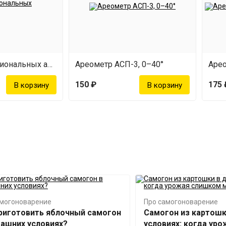
Набор профессиональных ареометров
Ареометр АСП-3, 0–40°
150 ₽
175 
амогоноварение
Про самогоноварение
риготовить яблочный самогон
Самогон из картош
ашних условиях?
условиях: когда ур