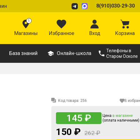
8(910)030-29-30
зин
1
Магазины
Избранное
Вход
Корзина
Телефоны в
База знаний
Онлайн-школа
Старом Осколе
Код товара:
256
В избра
145 ₽
Цена
в магазине
(оплата наличными)
150 ₽
262 ₽